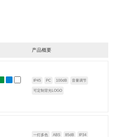
交通路障警告灯
产品概要
IP45
PC
100dB
音量调节
可定制背光LOGO
一灯多色
ABS
85dB
IP34