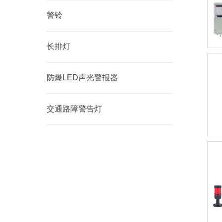
警铃
长排灯
防爆LED声光警报器
交通路障警告灯