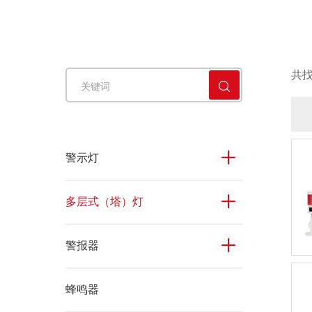
警铃
共
■
警示灯
多层式（塔）灯
警报器
蜂鸣器