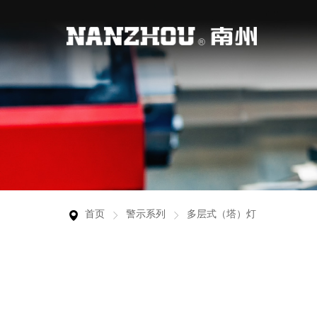
行业应用
服务支持
关于南州
联系我们
裸端头
产品广泛用于工业自动化、新能源行业、智能
从客户的实际需求出发，为客户提供真正有价
浙江南州科技有限公司是专业的警示灯、警报
连接你我，让沟通创新更多价值。
欧式端头
物联网、特种车辆行业等领域。
值的服务，帮助客户更好地使用产品。
器、连接器的研发制造商之一，产品的研发、
生产严格执行相关行业产品技术标准，并已通
警示灯
过国家权威机构的检测认证和欧盟的CE产品
首页
警示系列
多层式（塔）灯
安全认证。