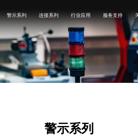
警示系列
连接系列
行业应用
服务支持
机械设备
产品常识
企业简介
联系方式
预绝缘端头(易进)
预绝缘端头
交通设施
影音资源
发展历程
地图导航
科研机构
样本下载
网上看厂
冷压端头
铜管端子
学校社区
采购咨询
文化娱乐
多层式（塔）灯
警报器
公安警备
救灾抢险
警示系列