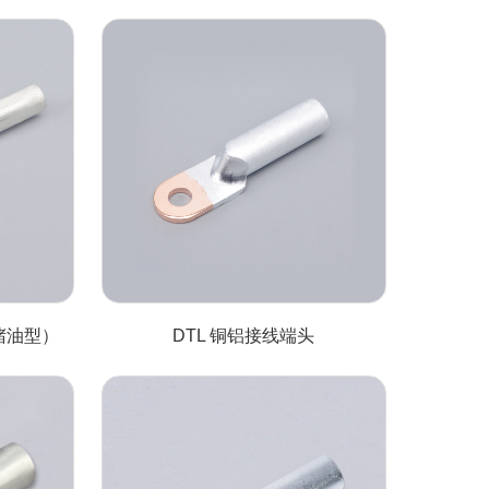
堵油型）
DTL 铜铝接线端头