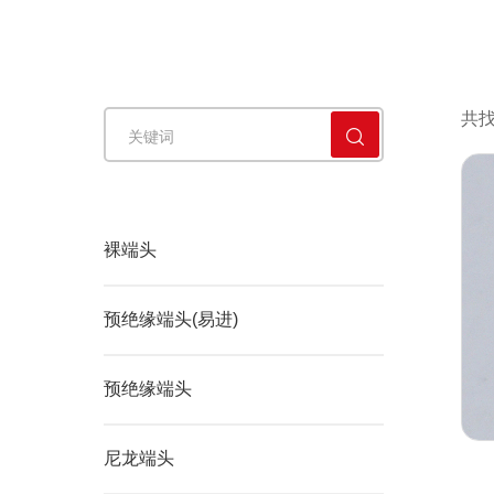
警铃
共
裸端头
预绝缘端头(易进)
预绝缘端头
尼龙端头