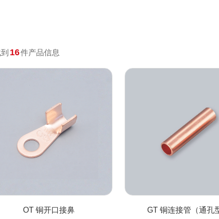
长排灯
防爆LED声光警报器
16
找到
件产品信息
OT 铜开口接鼻
GT 铜连接管（通孔