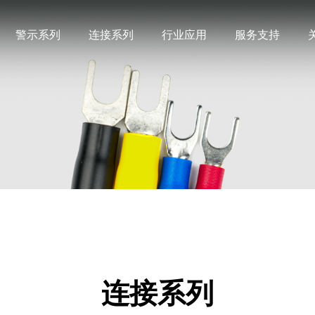
警示系列
连接系列
行业应用
服务支持
机械设备
产品常识
企业简介
联系方式
预绝缘端头(易进)
预绝缘端头
交通设施
影音资源
发展历程
地图导航
科研机构
样本下载
网上看厂
冷压端头
铜管端子
学校社区
采购咨询
文化娱乐
多层式（塔）灯
警报器
公安警备
救灾抢险
连接系列